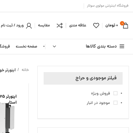
فروشگاه اینترنتی مولوی سولار
0
0
تومان
علاقه مندی
مقایسه
ورود / ثبت نام
دسته بندی کالاها
صفحه نخست
فروشگا
دیوارکوب
خانه
اینورتر خ
چندمنظوره
فیلتر موجودی و حراج
خیابانی
فروش ویژه
استار
موجود در انبار