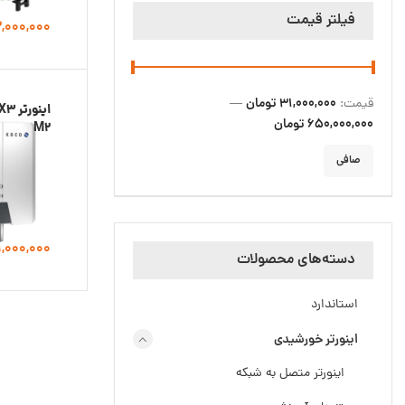
فیلتر قیمت
,000,000
31,000,000 تومان
قيمت:
—
اینو
650,000,000 تومان
M2
صافی
9,000,000
دسته‌های محصولات
استاندارد
اینورتر خورشیدی
اینورتر متصل به شبکه