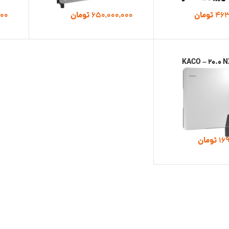
463
تومان
650,000,000
تومان
000
رتر KACO – 20.0 NX3
16
تومان