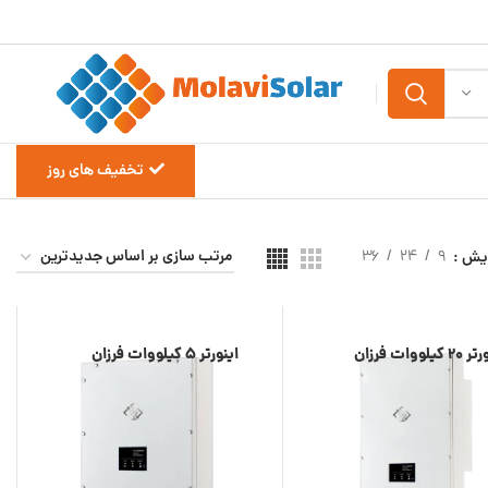
تخفیف های روز
ایش
9
24
36
 کیلووات فرزان
اینورتر 5 کیلووات فرزان