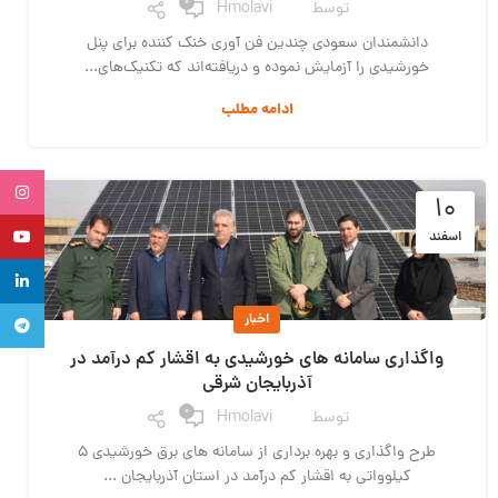
0
توسط
Hmolavi
دانشمندان سعودی چندین فن آوری خنک کننده برای پنل‌
خورشیدی را آزمایش نموده و دریافته‌اند که تکنیک‌های...
ادامه مطلب
tagram
۱۰
uTube
اسفند
inkedin
اخبار
legram
واگذاری سامانه های خورشیدی به اقشار کم درآمد در
آذربایجان شرقی
0
توسط
Hmolavi
طرح واگذاری و بهره برداری از سامانه های برق خورشیدی ۵
کیلوواتی به اقشار کم درآمد در استان آذربایجان ...