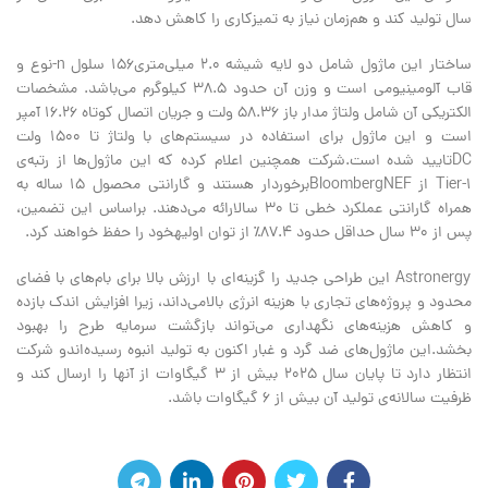
سال تولید کند و هم‌زمان نیاز به تمیزکاری را کاهش دهد.
ساختار این ماژول شامل دو لایه شیشه ۲.۰ میلی‌متری۱۵۶ سلول n-نوع و
قاب آلومینیومی است و وزن آن حدود ۳۸.۵ کیلوگرم می‌باشد. مشخصات
الکتریکی آن شامل ولتاژ مدار باز ۵۸.۳۶ ولت و جریان اتصال کوتاه ۱۶.۲۶ آمپر
است و این ماژول برای استفاده در سیستم‌های با ولتاژ تا ۱۵۰۰ ولت
DCتایید شده است.شرکت همچنین اعلام کرده که این ماژول‌ها از رتبه‌ی
Tier-1 از BloombergNEFبرخوردار هستند و گارانتی محصول ۱۵ ساله به
همراه گارانتی عملکرد خطی تا ۳۰ سالارائه می‌دهند. براساس این تضمین،
پس از ۳۰ سال حداقل حدود ۸۷.۴٪ از توان اولیهخود را حفظ خواهند کرد.
Astronergy این طراحی جدید را گزینه‌ای با ارزش بالا برای بام‌های با فضای
محدود و پروژه‌های تجاری با هزینه انرژی بالامی‌داند، زیرا افزایش اندک بازده
و کاهش هزینه‌های نگهداری می‌تواند بازگشت سرمایه طرح را بهبود
بخشد.این ماژول‌های ضد گرد و غبار اکنون به تولید انبوه رسیده‌اندو شرکت
انتظار دارد تا پایان سال ۲۰۲۵ بیش از ۳ گیگاوات از آنها را ارسال کند و
ظرفیت سالانه‌ی تولید آن بیش از ۶ گیگاوات باشد.