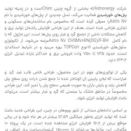
شرکت Astronergyکه بخشی از گروه چینی Chintاست و در زمینه تولید
پنل‎‌های خورشیدی
فعالیت می‌کند، نسل جدیدی از پنل‌های خورشیدی با نام
Astro N7را معرفی کرده است که مخصوص بام ساختمان‌های مسکونی و
تجاری طراحی شده است. هدف از این طراحی افزایش راندمان تولید برق و
کاهش مشکلات ناشی از تجمع گرد و غبار روی پنل‌ها است. این ماژول که با
نام کامل Astro N7 CHSM78RN(DG)/F-BHعرضه می‌شود، از تکنولوژی
سلول‌های خورشیدی n-نوع TOPCon بهره می‌برد و در شرایط استاندارد
تست، حدود ۷۲۵ تا ۷۵۰ وات خروجی برق و حداکثر بازده تبدیل انرژی
۲۳.۲٪ دارد.
یکی از نوآوری‌های مهم در این محصول، طراحی خاص قاب ضد گرد و
غباراست که لبه‌ی پایینی آن کوتاه‌تر شده تا جمع شدن ذرات روی سطح پنل
کاهش یابد و بارش باران به صورت طبیعی سطح پنل را تمیز کند. این طراحی
مخصوصاً در مناطق خشک یا صنعتی که گرد و غبار بیشتر است، می‌تواند
باعث افزایش تولید انرژی شود.
بر اساس داده‌های میدانی از شهر وووهان در چین، این طراحی جدید باعث
شده که تولید انرژی به‌طور میانگین ۲.۵۹٪ بیشتر در هر ماه شود و در برخی
مواقع بیش از ۶.۶٪ افزایش انرژی مشاهده شده است. در یک پروژه ۱۰
مگاواتی این ماژول‌ها می‌تواند تا ۱۵۰,۰۰۰ کیلووات‌ساعت برق اضافی در