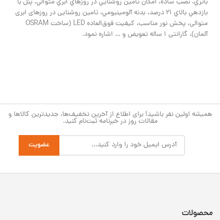
باتري، نصب ساده، امكان تامين روشنايي در روزهاي ابري متوالي، پنل با
بازدهي بالاي 21 درصد، بدنه آلومينيومي، تامین روشنایی در روزهای ابری
متوالی، پخش نور مناسب، کیفیت فوق‌العاده LED (ساخت OSRAM
آلمان)، گارانتی 1 ساله تعویض و … اشاره نمود.
همیشه اولین نفر باشید! برای اطلاع از آخرین تخفیف‌ها، جدیدترین کالاها و
مقالات روز در خبرنامه ثبت‌نام کنید.
محصولات