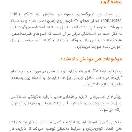
دامنه کاربرد
این سند در نیروگاه‌های خورشیدی متصل به شبکه (grid-
connected) که آرایه‌های PV آن‌ها روی زمین نصب شده‌ و به شبکه
برق فشار متوسط یا ولتاژ بالاتر متصل هستند؛ استفاده می‌گردد. لازم
به ذكر است در استاندارد فرض بر آن است كه نيروهاي غيرمتخصص،
هيچ‍گونه دسترسي به نيروگاه نداشته و كليه امور توسط پرسنل
آموزش‌ديده صورت مي‌پذيرد.
موضوعات فنی پوشش داده‌شده
پیکربندی آرایه PV: این استاندارد توصیه‌هایی در مورد نحوه چیدمان
آرایه‌ها می‌دهد، شامل چینش پنل‌ها، ترازبندی و فاصله بین ردیف‌ها
تا بهینه‌سازی تابش و … .
روش‌های مسیریابی کابل: راهنمایی‌هایی درباره چگونگی سیم‌کشی
کابل‌ها در نیروگاه برای کاهش افت ولتاژ، ایمنی و نگهداری آسان‌تر
ارائه می‌شود.
انتخاب کابل: استاندارد به انتخاب کابل مناسب از نظر مشخصات
فنی، ابعاد، توان‌جریان و شرایط محیطی توصیه می‌کند تا کابل‌ها در