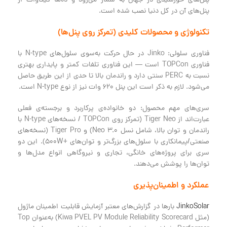
پنل‌های خورشیدی در جهان به شمار می‌رود و ده‌ها گیگاوات از
پنل‌های آن در کل دنیا نصب شده است.
تکنولوژی و محصولات کلیدی (تمرکز روی پنل‌ها)
فناوری سلولی: Jinko در حال حرکت به‌سوی سلول‌های N-type با
فناوری TOPCon است — این فناوری تلفات کمتر و پایداری بهتری
نسبت به PERC سنتی دارد و راندمان بالا تا حدی از این طریق حاصل
می‌شود. لازم به ذکر است این پنل 620 وات نیز از نوع N-type است.
سری‌های مهم محصول: دو خانواده‌ی پرکاربرد و برجسته‌ی فعلی
عبارت‌اند از Tiger Neo (تمرکز روی TOPCon / نسخه‌های N-type با
راندمان و توان بالا، شامل نسل Neo 3.0) و Tiger Pro (نسخه‌های
صنعتی/پیمانکاری با سلول‌های بزرگ‌تر و توان‌های +500W). این دو
سری برای پروژه‌های خانگی، تجاری و نیروگاهی انواع مدل‌ها و
توان‌ها را پوشش می‌دهند.
عملکرد و اطمینان‌پذیری
JinkoSolar
بارها در گزارش‌های معتبر آزمایش قابلیت اطمینان ماژول
(مثل Kiwa PVEL PV Module Reliability Scorecard) به‌عنوان Top