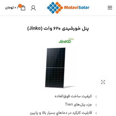
0
/
0
تومان
پنل خورشیدی 620 وات (Jinko)
بزرگنمایی تصویر
كيفيت ساخت فوق‌العاده
جزء پنل‌های Tier1
قابليت كاركرد در دماهاي بسيار بالا و پايين