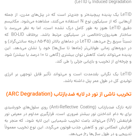
Induced Degradation یا LeTID)
LeTID یک پدیده پیچیده‌تر و جدی‌تر است که در پنل‌های مدرن، از جمله
آن‌هایی که از سیلیکون نوع N استفاده می‌کنند، مشاهده می‌شود. مکانیسم
دقیق LeTID هنوز به طور کامل درک نشده است، اما به نظر می‌رسد با
ساختار هیدروژن-ناخالصی در سیلیکون مرتبط باشد. برخلاف BO-LID که
نسبتاً سریع رخ می‌دهد، LeTID در دماهای بالاتر (۴۵-۸۵ درجه سانتی‌گراد) و
در دوره‌های زمانی طولانی‌تر (ماه‌ها تا سال‌ها) خود را نشان می‌دهد. این
پدیده می‌تواند باعث کاهش توان بیشتری (گاهی تا ۱۰ درصد یا بیشتر) شود
و چرخه‌ای از تخریب و بازیابی جزئی را طی کند.
LeTID یک نگرانی بلندمدت است و می‌تواند تأثیر قابل توجهی بر انرژی
تولیدی کل در طول عمر پنل‌ داشته باشد.
تخریب ناشی از نور در لایه ضدبازتاب (ARC Degradation)
لایه نازک ضدبازتاب (Anti-Reflective Coating) روی سلول‌های خورشیدی
برای به دام انداختن نور بیشتر ضروری است. قرارگیری مداوم در معرض نور
فرابنفش (UV) می‌تواند باعث تخریب شیمیایی این لایه شود، که منجر به
افزایش انعکاس نور و کاهش جذب فوتون می‌گردد. این نوع تخریب معمولاً
تدریجی و در طول سال‌ها رخ می‌دهد.