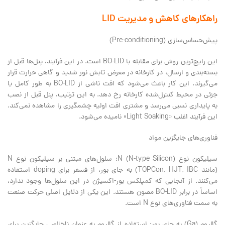
راهکارهای کاهش و مدیریت LID
پیش‌حساس‌سازی (Pre-conditioning)
این رایج‌ترین روش برای مقابله با BO-LID است. در این فرآیند، پنل‌ها قبل از
بسته‌بندی و ارسال، در کارخانه در معرض تابش نور شدید و گاهی حرارت قرار
می‌گیرند. این کار باعث می‌شود که افت ناشی از BO-LID به طور کامل یا
جزئی در محیط کنترل‌شده کارخانه رخ دهد. به این ترتیب، پنل‌ قبل از نصب
به پایداری نسبی می‌رسد و مشتری افت اولیه چشمگیری را مشاهده نمی‌کند.
این فرآیند اغلب «Light Soaking» نامیده می‌شود.
فناوری‌های جایگزین مواد
سیلیکون نوع N (N-type Silicon): سلول‌های مبتنی بر سیلیکون نوع N
(مانند TOPCon, HJT, IBC) به جای بور، از فسفر برای doping استفاده
می‌کنند. از آنجایی که کمپلکس بور-اکسیژن در این سلول‌ها وجود ندارد،
اساساً در برابر BO-LID مصون هستند. این یکی از دلایل اصلی حرکت صنعت
به سمت فناوری‌های نوع N است.
گالیوم (Ga) به جای بور: استفاده از گالیوم به عنوان ناخالصی جایگزین برای