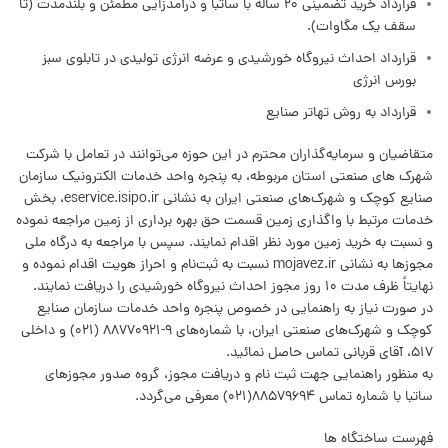
قرارداد خرید تضمینی ۲۰ ساله با ساتبا و درآمدزایی مطمئن و بلندمدت (تا
سقف یک مگاوات).
قرارداد احداث نیروگاه خورشیدی و عرضه انرژی تولیدی در تابلوی سبز
بورس انرژی
قرارداد به روش تهاتر صنایع
متقاضیان و سرمایه‌گذاران محترم در این حوزه می‌توانند در تعامل با شرکت
شهرک های صنعتی استان مربوطه، به پنجره واحد خدمات الکترونیک سازمان
صنایع کوچک و شهرک‌های صنعتی ایران به نشانی eservice.isipo.ir، بخش
خدمات مرتبط با واگذاری زمین قسمت حق بهره برداری از زمین مراجعه نموده
و نسبت به خرید زمین مورد نظر اقدام نمایند. سپس با مراجعه به درگاه ملی
مجوزها به نشانی mojavez.ir نسبت به ثبت‌نام و احراز هویت اقدام نموده و
نهایتاً ظرف مدت 10 روز مجوز احداث نیروگاه خورشیدی را دریافت نمایند.
در صورت نیاز به راهنمایی در خصوص پنجره واحد خدمات سازمان صنایع
کوچک و شهرک‌های صنعتی ایران، با شماره‌های 9-88770921 (021) و داخلی
517، آقای قربانی تماس حاصل نمائید.
به منظور راهنمایی جهت ثبت نام و دریافت مجوز، گروه صدور مجوزهای
ساتبا با شماره تماس 88579694(021) معرفی می‌گردد.
فهرست ساختگاه ها