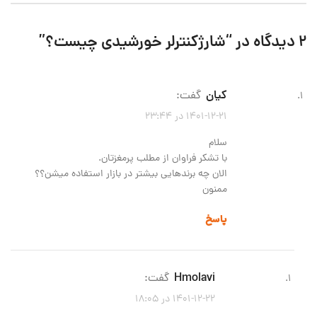
2 دیدگاه در “
شارژکنترلر خورشیدی چیست؟
”
کیان
گفت:
1401-12-21 در 23:44
سلام
با تشکر فراوان از مطلب پرمغزتان.
الان چه برندهایی بیشتر در بازار استفاده میشن؟؟
ممنون
پاسخ
hmolavi
گفت:
1401-12-22 در 18:05