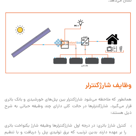
نشان می‌دهد.
وظايف شارژكنترلر
همانطور که ملاحظه می‌شود شارژکنترلر بین پنل‌های خورشیدی و بانک باتری
قرار می‌گیرد. شارژکنترلرها در حالت کلی دارای چند وظیفه حیاتی به شرح
ذیل هستند:
کنترل شارژ باتری: در درجه اول شارژکنترلرها وظیفه شارژ یکنواخت باتری
را بر عهده دارند بدین ترتیب که برق تولیدی پنل را دریافت و با تنظیم