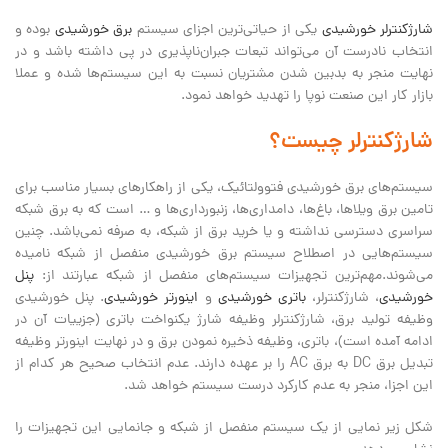
شارژکنترلر خورشیدی
یکی از حیاتی‌ترین اجزای سیستم
برق خورشیدی
بوده و
انتخاب نادرست آن می‌تواند تبعات جبران‌ناپذیری در پی داشته باشد و در
نهایت منجر به بدبین شدن مشتریان نسبت به این سیستم‌ها شده و عملا
بازار کار این صنعت نوپا را تهدید خواهد نمود.
شارژکنترلر چیست؟
سیستم‌های برق خورشیدی فتوولتائیک، یکی از راهکارهای بسیار مناسب برای
تامین برق ویلاها، باغ‌ها، دامداری‌ها، زنبورداری‌ها و … است که به برق شبکه
سراسری دسترسی نداشته و یا خرید برق از شبکه، به صرفه نمی‌باشد. چنین
سیستم‌هایی در اصطلاح سیستم برق خورشیدی منفصل از شبکه نامیده
می‌شوند.مهم‌ترین تجهیزات سیستم‌های منفصل از شبکه عبارتند از:
پنل‌
خورشیدی
، شارژکنترلر،
باتری خورشیدی
و
اینورتر خورشیدی
. پنل خورشیدی
وظیفه تولید برق، شارژکنترلر وظیفه شارژ یکنواخت باتری (جزییات آن در
ادامه آمده است)، باتری، وظیفه ذخیره نمودن برق و در نهایت اینورتر وظیفه
تبدیل برق DC به برق AC را بر عهده دارند. عدم انتخاب صحیح هر کدام از
این اجزا، منجر به عدم کارکرد درست سیستم خواهد شد.
شکل زیر نمایی از یک سیستم منفصل از شبکه و جانمایی این تجهیزات را